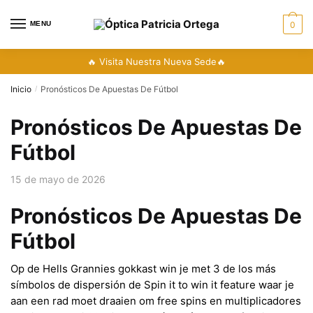
Skip
Skip
to
to
MENU
0
navigation
content
🔥 Visita Nuestra Nueva Sede🔥
Inicio
Pronósticos De Apuestas De Fútbol
/
Pronósticos De Apuestas De
Fútbol
15 de mayo de 2026
Pronósticos De Apuestas De
Fútbol
Op de Hells Grannies gokkast win je met 3 de los más
símbolos de dispersión de Spin it to win it feature waar je
aan een rad moet draaien om free spins en multiplicadores