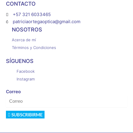
CONTACTO
+57 321 6033465
patriciaortegaoptica@gmail.com
NOSOTROS
Acerca de mí
Términos y Condiciones
SÍGUENOS
Facebook
Instagram
Correo
SUBSCRIBIRME