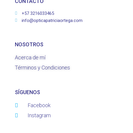
CONTACTO
+57 3216033465
info@opticapatriciaortega.com
NOSOTROS
Acerca de mí
Términos y Condiciones
SÍGUENOS
Facebook
Instagram