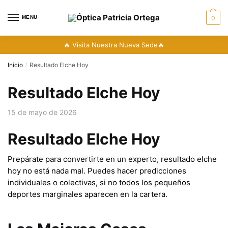
MENU
0
🔥 Visita Nuestra Nueva Sede🔥
Inicio
Resultado Elche Hoy
/
Resultado Elche Hoy
15 de mayo de 2026
Resultado Elche Hoy
Prepárate para convertirte en un experto, resultado elche
hoy no está nada mal. Puedes hacer predicciones
individuales o colectivas, si no todos los pequeños
deportes marginales aparecen en la cartera.